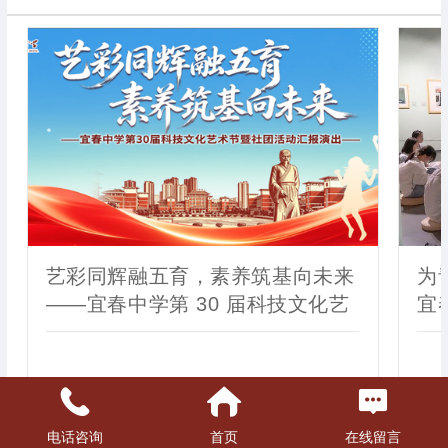
艺彩同辉融五育，素养筑基向未来
为
——宜春中学第 30 届科技文化艺
宜
术节暨社团活动汇报演出圆满落幕
活
电话咨询
首页
在线留言