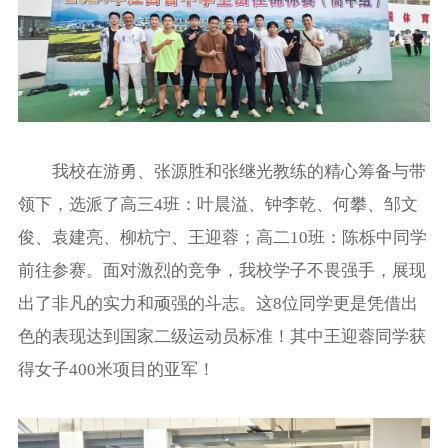
我校在游勇、张源胜和张继光教练的精心筹备与带
领下，选派了
高三
4班：叶晨溢、钟李乾、何攀、邹文
俊、袁建亮、柳杭宁、王迎蓉
；
高二
10班：陈栎中
同学
前往参赛。面对激烈的竞争，我校学子不畏强手，展现
出了非凡的实力和顽强的斗志。这
8位同学更是凭借出
色的表现达到国家二级运动员标准！
其中
王迎蓉同学获
得女子
400米项目的亚军
！