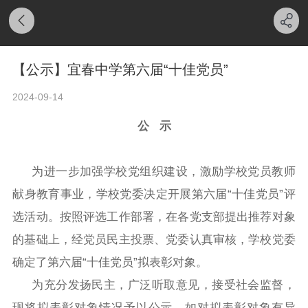
【公示】宜春中学第六届“十佳党员”
2024-09-14
公 示
为进一步加强学校党组织建设，激励学校党员教师
献身教育事业，学校党委决定开展第六届“十佳党员”评
选活动。按照评选工作部署，在各党支部提出推荐对象
的基础上，经党员民主投票、党委认真审核，学校党委
确定了第六届“十佳党员”拟表彰对象。
为充分发扬民主，广泛听取意见，接受社会监督，
现将拟表彰对象情况予以公示。如对拟表彰对象有异