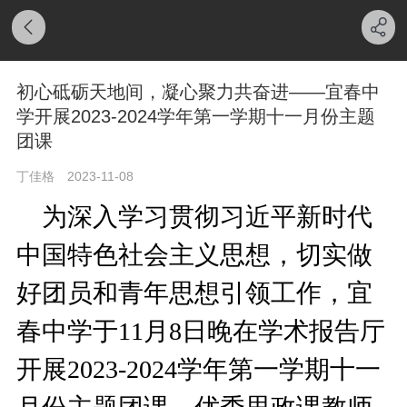
初心砥砺天地间，凝心聚力共奋进——宜春中
学开展2023-2024学年第一学期十一月份主题
团课
丁佳格
2023-11-08
为深入学习贯彻习近平新时代
中国特色社会主义思想，切实做
好团员和青年思想引领工作，宜
春中学于11月8日晚在学术报告厅
开展2023-2024学年第一学期十一