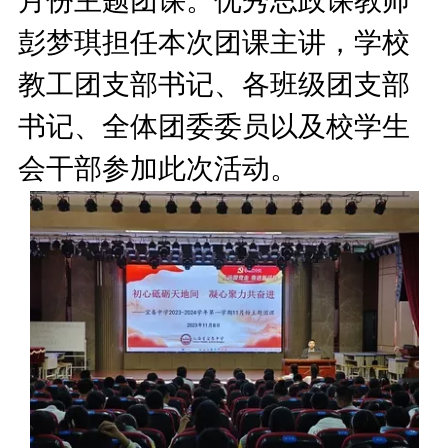
月份主题团课。优秀思政课教师
彭梦琪担任本次团课主讲，学校
教工团支部书记、各班级团支部
书记、全体团委委员以及校学生
会干部参加此次活动。