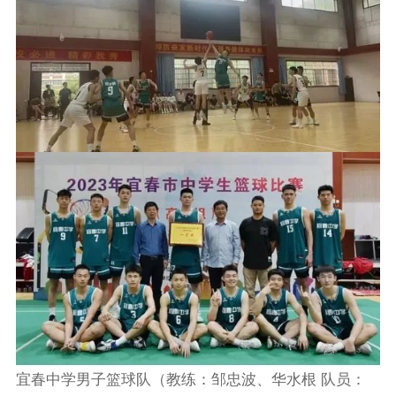
宜春中学男子篮球队（教练：邹忠波、华水根 队员：